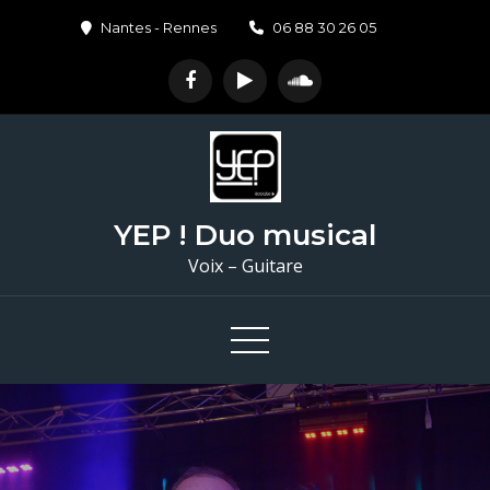
Skip
Nantes - Rennes
06 88 30 26 05
to
content
YEP ! Duo musical
Voix – Guitare