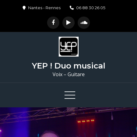
Skip
Nantes - Rennes
06 88 30 26 05
to
content
YEP ! Duo musical
Voix – Guitare