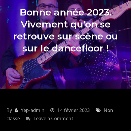
Bonne année 2023.
Vivement qu’on se
retrouve sur scène ou
sur le dancefloor !
By
Yep-admin
14 février 2023
Non
on
classé
Leave a Comment
Bonne